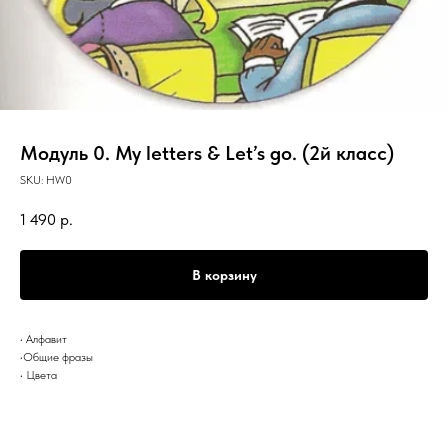
Модуль 0. My letters & Let’s go. (2й класс)
SKU:
HW0
1 490
р.
В корзину
• Алфавит
•Общие фразы
• Цвета